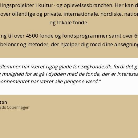
lingsprojekter i kultur- og oplevelsesbranchen. Her kan d
 over offentlige og private, internationale, nordiske, natio
og lokale fonde.
ng til over 4500 fonde og fondsprogrammer samt over 6
beloner og metoder, der hjælper dig med dine ansøgnin
lemmer har været rigtig glade for SøgFonde.dk, fordi det gi
g mulighed for at gå i dybden med de fonde, der er interessa
bonnementet har været alle pengene værd.”
eton
roads Copenhagen