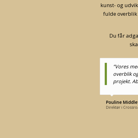
kunst- og udvik
fulde overblik
Du får adga
ska
”Vores med
overblik o
projekt. A
Pouline Middl
Direktør i Cross