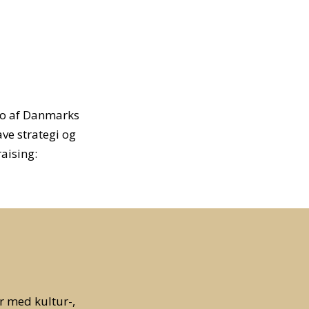
 to af Danmarks
ve strategi og
aising:
r med kultur-,