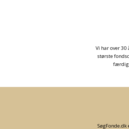
Vi har over 30
største fondsd
færdig
SøgFonde.dk e