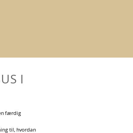
US I
en færdig
ing til, hvordan