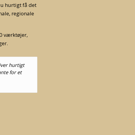
u hurtigt få det
nale, regionale
0 værktøjer,
ger.
ver hurtigt
nte for et